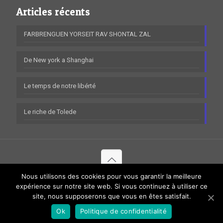
Articles récents
FARBRENGUEN YORSEIT RAV SHONTAL ZAL
De New york a Shanghai
Le temps de notre libérté
Le riche de Tolede
Nous utilisons des cookies pour vous garantir la meilleure
© 2020 Tous droits réservés à Séminaire Beth Rivkah.
Mentions
expérience sur notre site web. Si vous continuez à utiliser ce
site, nous supposerons que vous en êtes satisfait.
légales
|
Données personnelles
Ok
Politique de confidentialité