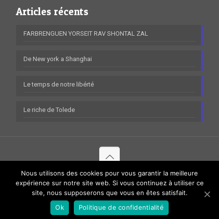
Articles récents
FARBRENGUEN YORSEIT RAV SHONTAL ZAL
De New york a Shanghai
Le temps de notre libérté
Le riche de Tolede
Nous utilisons des cookies pour vous garantir la meilleure
© 2020 Tous droits réservés à Séminaire Beth Rivkah.
Mentions
expérience sur notre site web. Si vous continuez à utiliser ce
site, nous supposerons que vous en êtes satisfait.
légales
|
Données personnelles
Ok
Politique de confidentialité